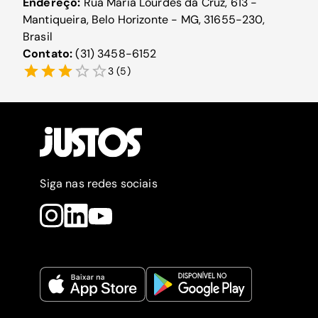
Endereço:
Rua Maria Lourdes da Cruz, 613 -
Mantiqueira, Belo Horizonte - MG, 31655-230,
Brasil
Contato:
(31) 3458-6152
3
(
5
)
Siga nas redes sociais