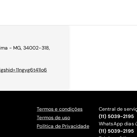
 Lima - MG, 34002-318,
gshid=11ngyg6t41lo6
Termos e condições
Central de servi
(11) 5039-2195
Termos de uso
WhatsApp dias ú
Política de Privacidade
(11) 5039-2195