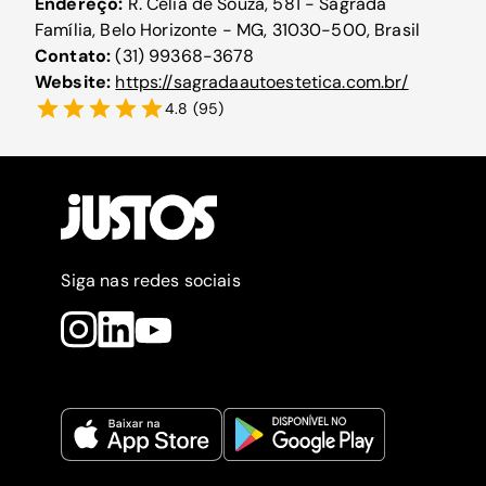
Endereço:
R. Célia de Souza, 581 - Sagrada
Família, Belo Horizonte - MG, 31030-500, Brasil
Contato:
(31) 99368-3678
Website:
https://sagradaautoestetica.com.br/
4.8
(
95
)
Siga nas redes sociais