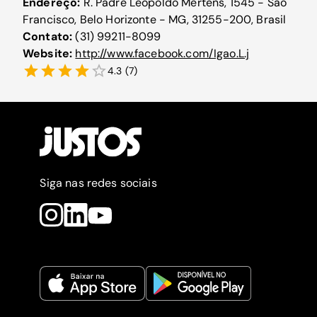
Endereço:
R. Padre Leopoldo Mertens, 1545 - São
Francisco, Belo Horizonte - MG, 31255-200, Brasil
Contato:
(31) 99211-8099
Website:
http://www.facebook.com/Igao.L.j
4.3
(
7
)
Siga nas redes sociais