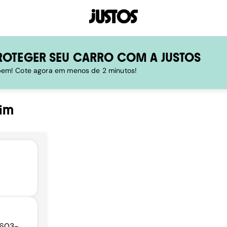
ROTEGER SEU CARRO COM A JUSTOS
 bem! Cote agora em menos de 2 minutos!
tim
2603-