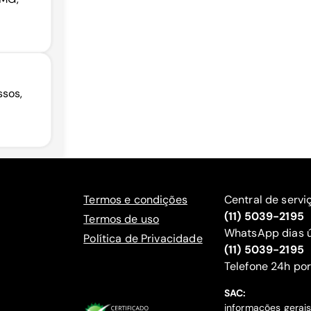
ssos,
Termos e condições
Central de servi
(11) 5039-2195
Termos de uso
WhatsApp dias ú
Política de Privacidade
(11) 5039-2195
‍Telefone 24h por
SAC:
informações gerai