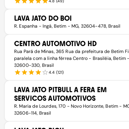
4.8
(
49
)
LAVA JATO DO BOI
R. Espanha - Ingá, Betim - MG, 32604-478, Brasil
CENTRO AUTOMOTIVO HD
Rua Pará de Minas, 365 Rua da prefeitura de Betim F
paralela com a linha férrea Centro - Brasiléia, Betim 
32600-330, Brasil
4.4
(
121
)
LAVA JATO PITBULL A FERA EM
SERVICOS AUTOMOTIVOS
R. Maria de Lourdes, 170 - Novo Horizonte, Betim - M
32606-114, Brasil