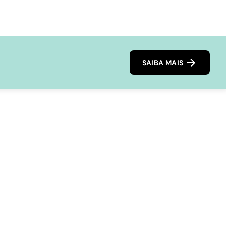
SAIBA MAIS