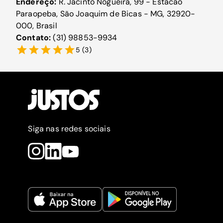
Endereço:
R. Jacinto Nogueira, 99 - Estacao
Paraopeba, São Joaquim de Bicas - MG, 32920-
000, Brasil
Contato:
(31) 98853-9934
5
(
3
)
Siga nas redes sociais