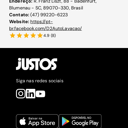
Endereço:
R. Franz Liszt, 88 - Badenfurt,
Blumenau - SC, 89070-330, Brasil
Contato:
(47) 99220-6223
Website:
https://pt-
br.facebook.com/D2AutoLavacao/
4.9
(
8
)
Siga nas redes sociais