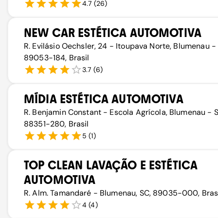
4.7
(
26
)
NEW CAR ESTÉTICA AUTOMOTIVA
R. Evilásio Oechsler, 24 - Itoupava Norte, Blumenau -
89053-184, Brasil
3.7
(
6
)
MÍDIA ESTÉTICA AUTOMOTIVA
R. Benjamin Constant - Escola Agrícola, Blumenau - S
88351-280, Brasil
5
(
1
)
TOP CLEAN LAVAÇÃO E ESTÉTICA
AUTOMOTIVA
R. Alm. Tamandaré - Blumenau, SC, 89035-000, Bras
4
(
4
)