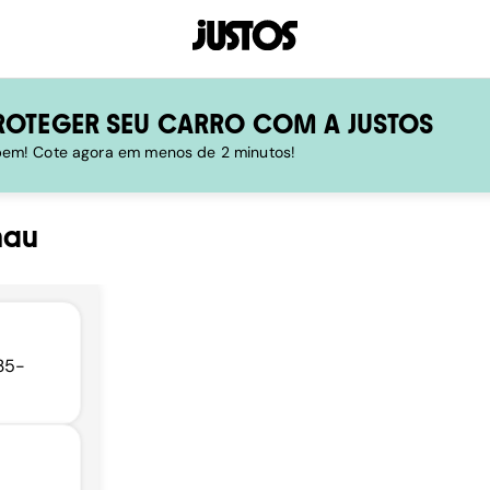
ROTEGER SEU CARRO COM A JUSTOS
 bem! Cote agora em menos de 2 minutos!
nau
035-