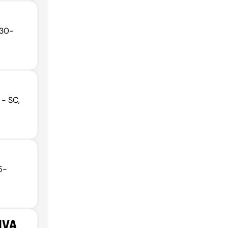
030-
 - SC,
5-
IVA