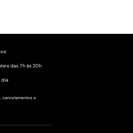
ços:
teis das 7h às 20h
 dia
s, cancelamentos e