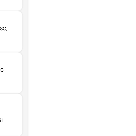
 SC,
C,
il