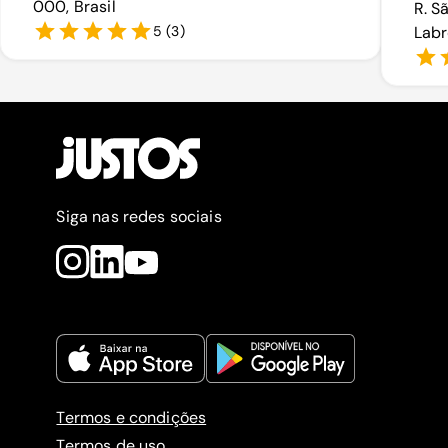
000, Brasil
R. S
5
(
3
)
Labr
Siga nas redes sociais
Termos e condições
Termos de uso