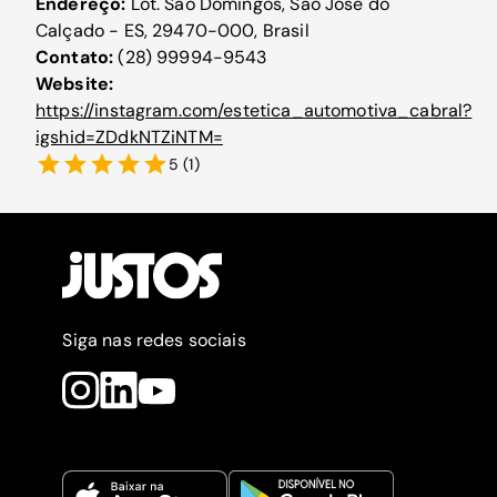
Endereço:
Lot. São Domingos, São José do
Calçado - ES, 29470-000, Brasil
Contato:
(28) 99994-9543
Website:
https://instagram.com/estetica_automotiva_cabral?
igshid=ZDdkNTZiNTM=
5
(
1
)
Siga nas redes sociais