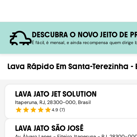
DESCUBRA O NOVO JEITO DE P
É fácil, é mensal, e ainda recompensa quem dirige
Lava Rápido
Em
Santa-Terezinha
-
LAVA JATO JET SOLUTION
Itaperuna, RJ, 28300-000, Brasil
4.9
(
7
)
LAVA JATO SÃO JOSÉ
Av. Álvaro Lanes - Fiteiro, Itaperuna - RJ, 28300-000