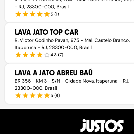
- RJ, 28300-000, Brasil
5
(
1
)
LAVA JATO TOP CAR
R. Victor Godinho Pavan, 975 - Mal. Castelo Branco,
Itaperuna - RJ, 28300-000, Brasil
4.3
(
7
)
LAVA A JATO ABREU BAÚ
BR 356 - KM 3 - S/N - Cidade Nova, Itaperuna - RJ,
28300-000, Brasil
5
(
8
)