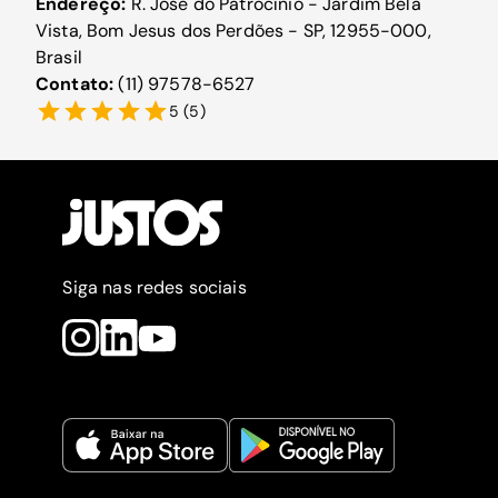
Endereço:
R. José do Patrocínio - Jardim Bela
Vista, Bom Jesus dos Perdões - SP, 12955-000,
Brasil
Contato:
(11) 97578-6527
5
(
5
)
Siga nas redes sociais