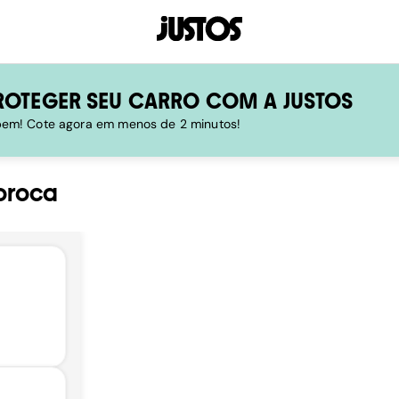
ROTEGER SEU CARRO COM A JUSTOS
 bem! Cote agora em menos de 2 minutos!
oroca