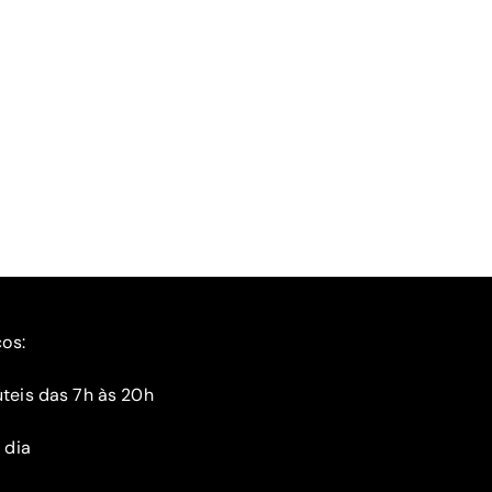
ços:
teis das 7h às 20h
 dia