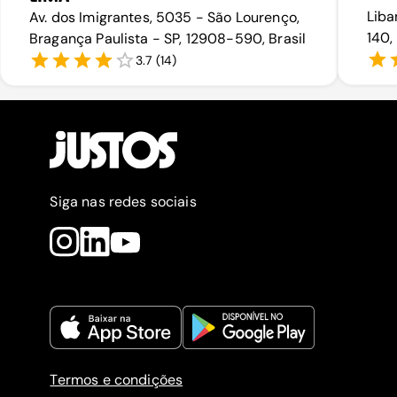
Liba
Av. dos Imigrantes, 5035 - São Lourenço,
140,
Bragança Paulista - SP, 12908-590, Brasil
3.7
(
14
)
Siga nas redes sociais
Termos e condições