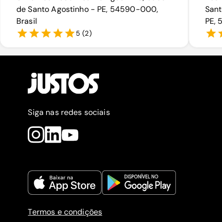
de Santo Agostinho - PE, 54590-000,
Sant
Brasil
PE, 
5
(
2
)
Siga nas redes sociais
Termos e condições