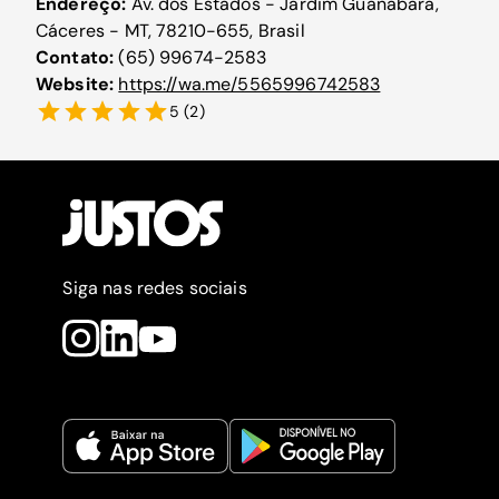
Endereço:
Av. dos Estados - Jardim Guanabara,
Cáceres - MT, 78210-655, Brasil
Contato:
(65) 99674-2583
Website:
https://wa.me/5565996742583
5
(
2
)
Siga nas redes sociais