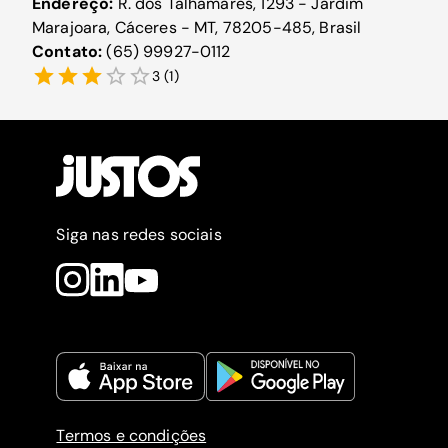
Endereço:
R. dos Talhamares, 1293 - Jardim
Marajoara, Cáceres - MT, 78205-485, Brasil
Contato:
(65) 99927-0112
3
(
1
)
Siga nas redes sociais
Termos e condições