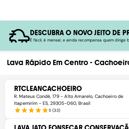
DESCUBRA O NOVO JEITO DE P
É fácil, é mensal, e ainda recompensa quem dirige
Lava Rápido
Em
Centro
-
Cachoeir
RTCLEANCACHOEIRO
R. Mateus Condé, 179 - Alto Amarelo, Cachoeiro de
Itapemirim - ES, 29305-060, Brasil
5
(
33
)
LAVA JATO FONSECAR CONSERVAÇ