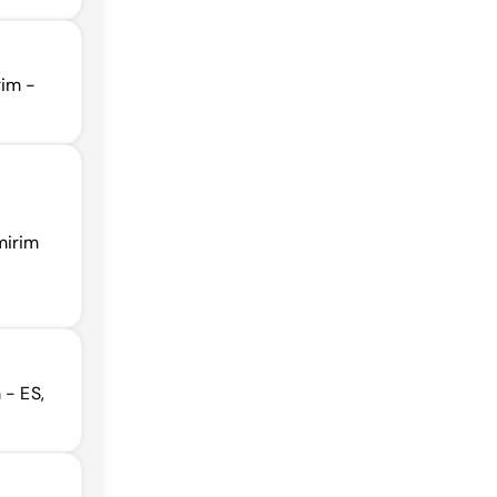
rim -
mirim
 - ES,