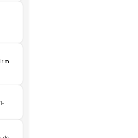
irim
1-
o de