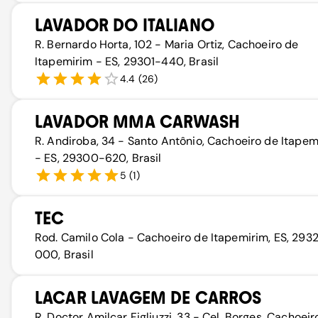
LAVADOR DO ITALIANO
R. Bernardo Horta, 102 - Maria Ortiz, Cachoeiro de
Itapemirim - ES, 29301-440, Brasil
4.4
(
26
)
LAVADOR MMA CARWASH
R. Andiroba, 34 - Santo Antônio, Cachoeiro de Itapem
- ES, 29300-620, Brasil
5
(
1
)
TEC
Rod. Camilo Cola - Cachoeiro de Itapemirim, ES, 2932
000, Brasil
LACAR LAVAGEM DE CARROS
R. Doctor Amilcar Figliuzzi, 33 - Cel. Borges, Cachoeir