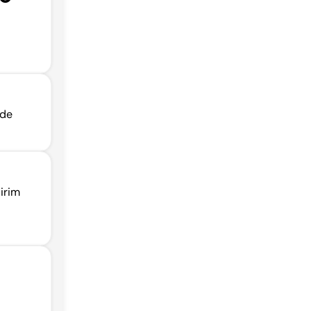
 de
irim