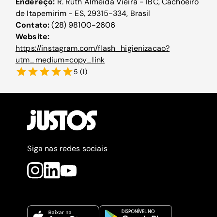
Endereço:
R. Ruth Almeida Viêira - IBC, Cachoeiro
de Itapemirim - ES, 29315-334, Brasil
Contato:
(28) 98100-2606
Website:
https://instagram.com/flash_higienizacao?
utm_medium=copy_link
5
(
1
)
Siga nas redes sociais