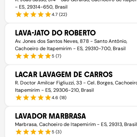
- ES, 29314-650, Brasil
4.7
(
22
)
LAVA-JATO DO ROBERTO
Av. Jones dos Santos Neves, 878 - Santo Antônio,
Cachoeiro de Itapemirim - ES, 29310-700, Brasil
5
(
7
)
LACAR LAVAGEM DE CARROS
R. Doctor Amilcar Figliuzzi, 33 - Cel. Borges, Cachoeir
Itapemirim - ES, 29306-210, Brasil
4.6
(
18
)
LAVADOR MARBRASA
Marbrasa, Cachoeiro de Itapemirim - ES, 29313, Brasil
5
(
3
)