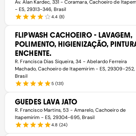
Av. Alan Kardec, 331 - Coramara, Cachoeiro de Itape
- ES, 29313-346, Brasil
4.4
(
8
)
FLIPWASH CACHOEIRO - LAVAGEM,
POLIMENTO, HIGIENIZAÇÃO, PINTUR
ENCHENTE.
R. Francisca Dias Siqueira, 34 - Abelardo Ferreira
Machado, Cachoeiro de Itapemirim - ES, 29309-252,
Brasil
5
(
131
)
GUEDES LAVA JATO
R. Francisco Martins, 53 - Amarelo, Cachoeiro de
Itapemirim - ES, 29304-695, Brasil
4.8
(
24
)