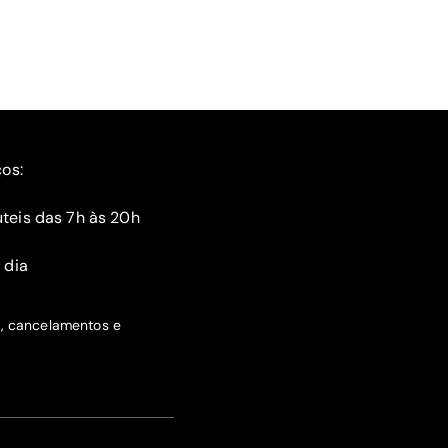
ços:
teis das 7h às 20h
 dia
s, cancelamentos e