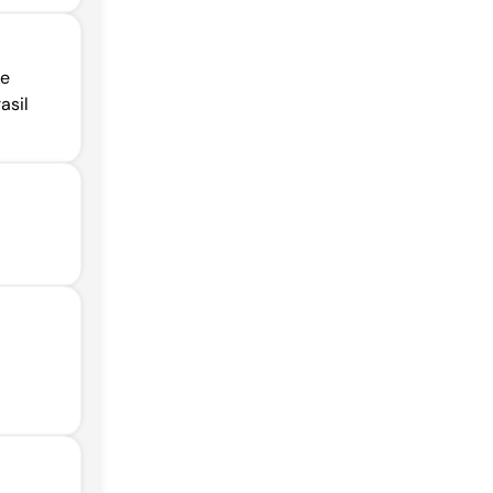
de
asil