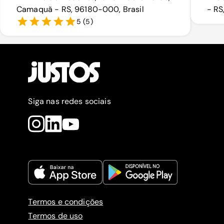
Camaquã - RS, 96180-000, Brasil
- RS
5
(
5
)
Siga nas redes sociais
Termos e condições
Termos de uso