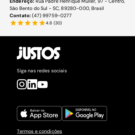
Endereço:
Rua Padre Henrique Muller, 97 - Centro,
São Bento do Sul - SC, 89280-000, Brasil
Contato:
(47) 99759-0277
4.8
(
30
)
Siga nas redes sociais
Termos e condições