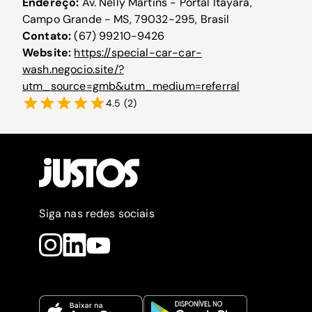
Endereço:
Av. Nelly Martins - Portal Itayara,
Campo Grande - MS, 79032-295, Brasil
Contato:
(67) 99210-9426
Website:
https://special-car-car-
wash.negocio.site/?
utm_source=gmb&utm_medium=referral
4.5
(
2
)
Siga nas redes sociais