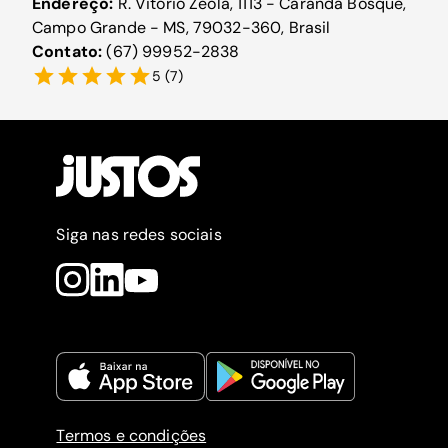
Endereço:
R. Vitório Zeola, 1113 - Carandá Bosque,
Campo Grande - MS, 79032-360, Brasil
Contato:
(67) 99952-2838
5
(
7
)
Siga nas redes sociais
Termos e condições