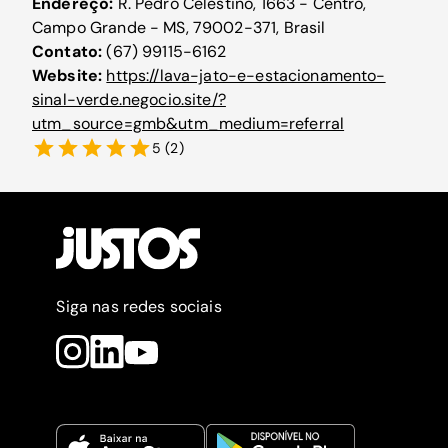
Endereço:
R. Pedro Celestino, 1663 - Centro,
Campo Grande - MS, 79002-371, Brasil
Contato:
(67) 99115-6162
Website:
https://lava-jato-e-estacionamento-
sinal-verde.negocio.site/?
utm_source=gmb&utm_medium=referral
5
(
2
)
Siga nas redes sociais