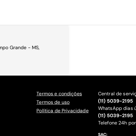
ampo Grande - MS,
Termos e condições
Central de servi
(11) 5039-2195
Termos de uso
WhatsApp dias ú
Política de Privacidade
(11) 5039-2195
‍Telefone 24h por
SAC: