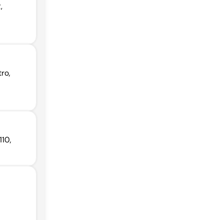
,
ro,
110,