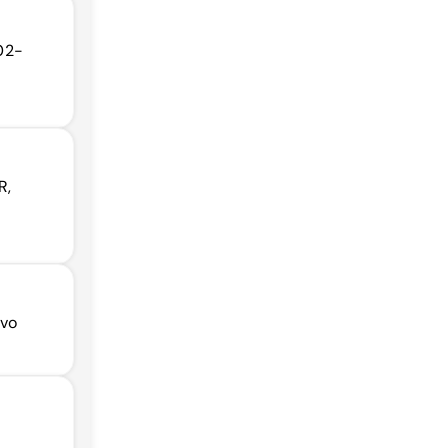
02-
R,
ovo