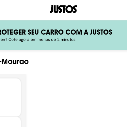
ROTEGER SEU CARRO COM A JUSTOS
 bem! Cote agora em menos de 2 minutos!
-Mourao