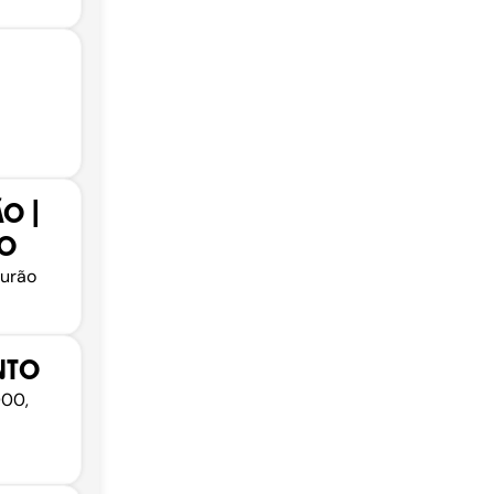
O |
IO
ourão
NTO
000,