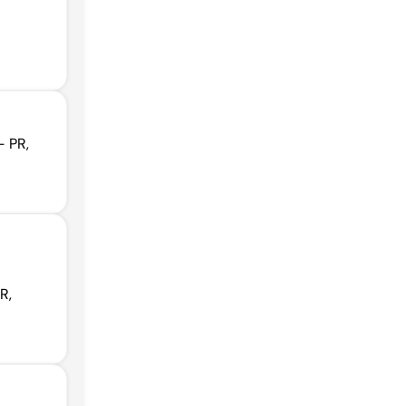
- PR,
R,