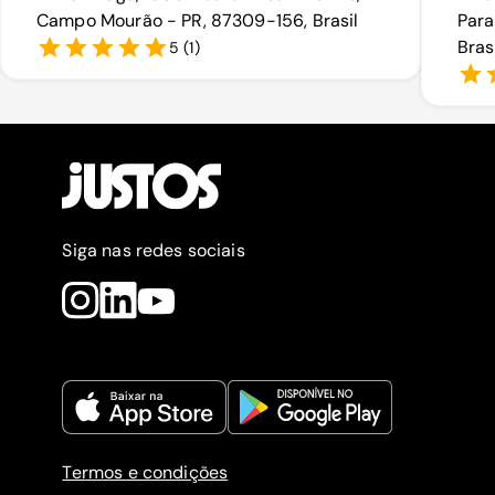
Campo Mourão - PR, 87309-156, Brasil
Para
Bras
5
(
1
)
Siga nas redes sociais
Termos e condições