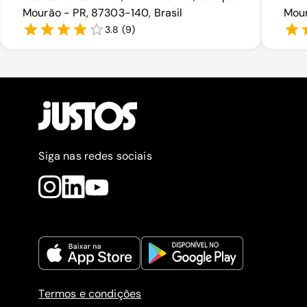
Mourão - PR, 87303-140, Brasil
Mour
3.8
(
9
)
Siga nas redes sociais
Termos e condições