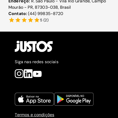
Endereço:
R. São Paulo - Vila Rio Grande, Campo
Mourão - PR, 87303-038, Brasil
Contato:
(44) 99835-8720
5
(
2
)
Siga nas redes sociais
Termos e condições