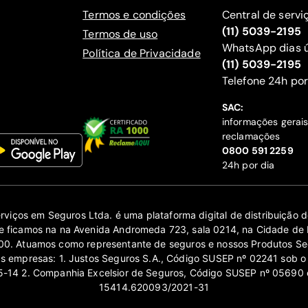
Termos e condições
Central de servi
(11) 5039-2195
Termos de uso
WhatsApp dias ú
Política de Privacidade
(11) 5039-2195
‍Telefone 24h por
SAC:
informações gerai
reclamações
‍0800 591 2259
24h por dia
erviços em Seguros Ltda. é uma plataforma digital de distribuição
 ficamos na na Avenida Andromeda 723, sala 0214, na Cidade de 
0. Atuamos como representante de seguros e nossos Produtos Se
as empresas: 1. Justos Seguros S.A., Código SUSEP nº 02241 sob o
14 2. Companhia Excelsior de Seguros, Código SUSEP nº 05690 
15414.620093/2021-31