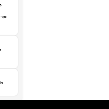
a
ampo
o
do