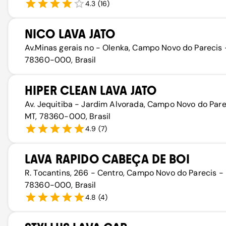
4.3
(
16
)
NICO LAVA JATO
Av.Minas gerais no - Olenka, Campo Novo do Parecis 
78360-000, Brasil
HIPER CLEAN LAVA JATO
Av. Jequitiba - Jardim Alvorada, Campo Novo do Pare
MT, 78360-000, Brasil
4.9
(
7
)
LAVA RAPIDO CABEÇA DE BOI
R. Tocantins, 266 - Centro, Campo Novo do Parecis -
78360-000, Brasil
4.8
(
4
)