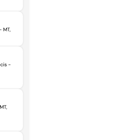
- MT,
cis -
 MT,