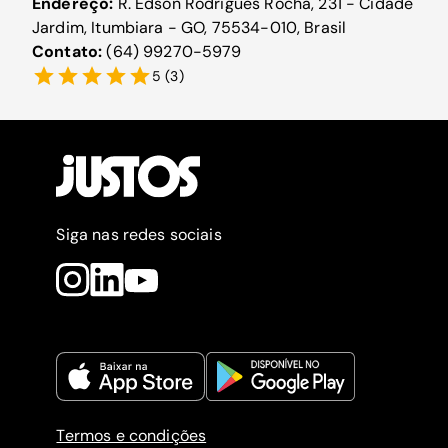
Endereço:
R. Edson Rodrigues Rocha, 231 - Cidade
Jardim, Itumbiara - GO, 75534-010, Brasil
Contato:
(64) 99270-5979
5
(
3
)
Siga nas redes sociais
Termos e condições