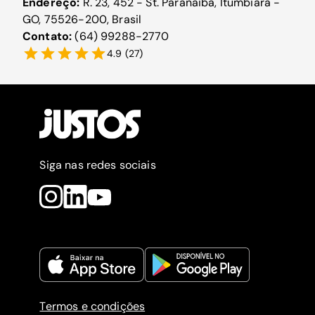
Endereço:
R. 23, 452 - St. Paranaiba, Itumbiara -
GO, 75526-200, Brasil
Contato:
(64) 99288-2770
4.9
(
27
)
Siga nas redes sociais
Termos e condições