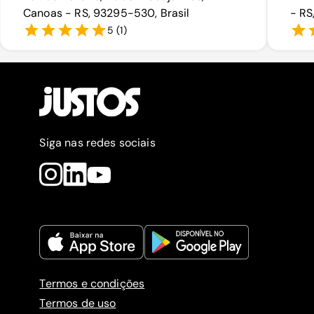
Canoas - RS, 93295-530, Brasil
- RS
5
(
1
)
Siga nas redes sociais
Termos e condições
Termos de uso