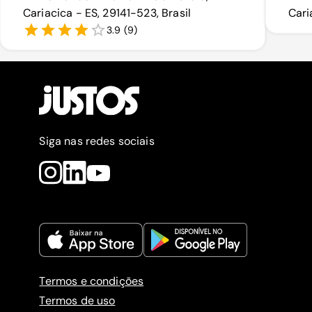
Cariacica - ES, 29141-523, Brasil
Cari
3.9
(
9
)
Siga nas redes sociais
Termos e condições
Termos de uso