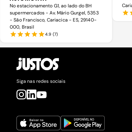
Cari
No estacionamento G1, ao lado do BH
supermercados - Av. Mário Gurgel, 5353
- São Francisco, Cariacica - ES, 29140-
000, Brasil
4.9
(
7
)
Siga nas redes sociais