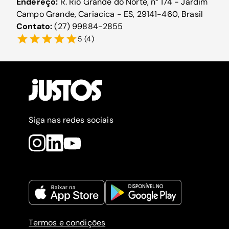
Endereço:
R. Rio Grande do Norte, n° 174 - Jardim
Campo Grande, Cariacica - ES, 29141-460, Brasil
Contato:
(27) 99884-2855
5
(
4
)
Siga nas redes sociais
Termos e condições