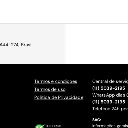
9144-274, Brasil
Termos e condições
Central de servi
(11) 5039-2195
Termos de uso
WhatsApp dias ú
Política de Privacidade
(11) 5039-2195
‍Telefone 24h por
SAC:
informações gerai