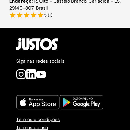
Endereço:
R. Oito - Castelo Branco, Cariacica - ES,
29140-807, Brasil
5
(
1
)
Siga nas redes sociais
Termos e condições
Termos de uso