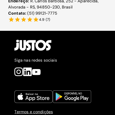
Endereço:
R. Carlos Barbosa, 252 - Aparecida,
Alvorada - RS, 94850-230, Brasil
Contato:
(51) 99121-7775
4.9
(
7
)
Siga nas redes sociais
Termos e condições