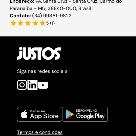
Endereço:
Av. Santa Cruz - Santa Cruz, Carmo do
Paranaíba - MG, 38840-000, Brasil
Contato:
(34) 99881-9822
5
(
1
)
Siga nas redes sociais
Termos e condições