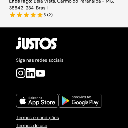
Endereço:
Bela Vista, Carmo do Paranaíba - MG,
38842-234, Brasil
5
(
2
)
Siga nas redes sociais
Termos e condições
Termos de uso