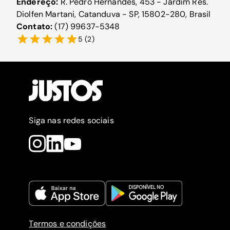
Endereço:
R. Pedro Hernandes, 453 - Jardim Res.
Diolfen Martani, Catanduva - SP, 15802-280, Brasil
Contato:
(17) 99637-5348
5
(
2
)
Siga nas redes sociais
Termos e condições