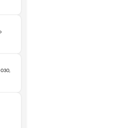
o
-030,