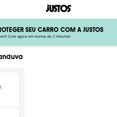
ROTEGER SEU CARRO COM A JUSTOS
 bem! Cote agora em menos de 2 minutos!
anduva
,