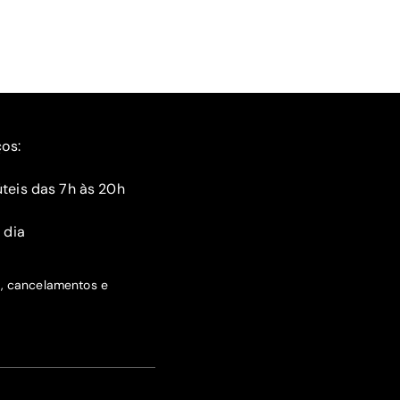
ços:
teis das 7h às 20h
 dia
s, cancelamentos e