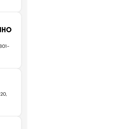
INHO
5801-
020,