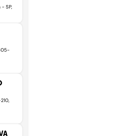
 - SP,
5805-
O
-210,
VA