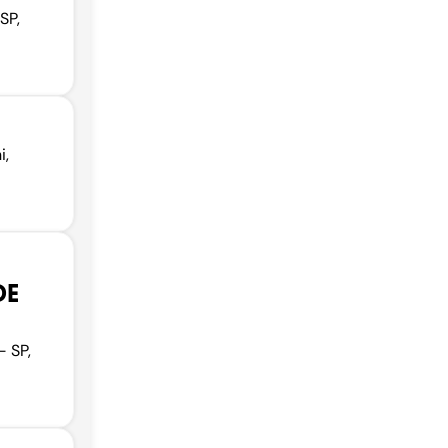
SP,
i,
DE
- SP,