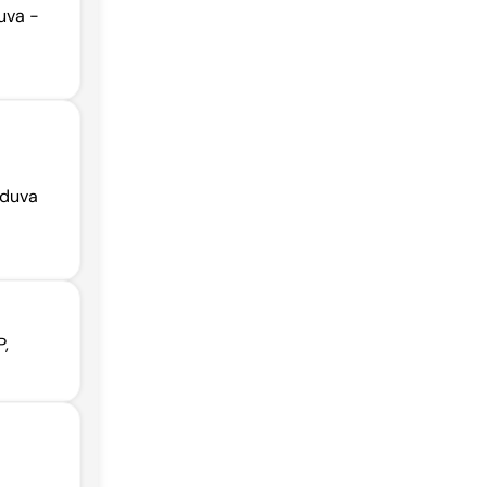
uva -
nduva
P,