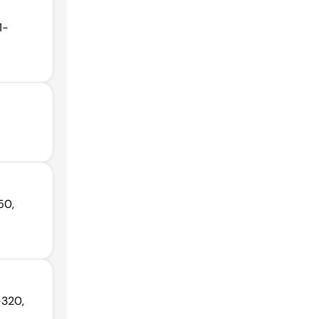
1-
50,
-320,