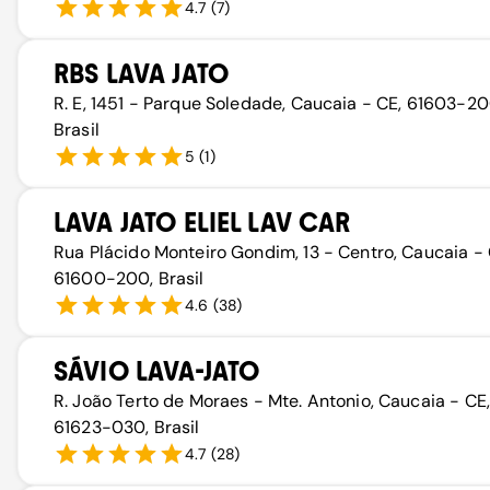
4.7
(
7
)
RBS LAVA JATO
R. E, 1451 - Parque Soledade, Caucaia - CE, 61603-20
Brasil
5
(
1
)
LAVA JATO ELIEL LAV CAR
Rua Plácido Monteiro Gondim, 13 - Centro, Caucaia - 
61600-200, Brasil
4.6
(
38
)
SÁVIO LAVA-JATO
R. João Terto de Moraes - Mte. Antonio, Caucaia - CE,
61623-030, Brasil
4.7
(
28
)