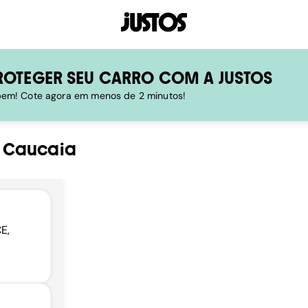
ROTEGER SEU CARRO COM A JUSTOS
 bem! Cote agora em menos de 2 minutos!
-
Caucaia
E,