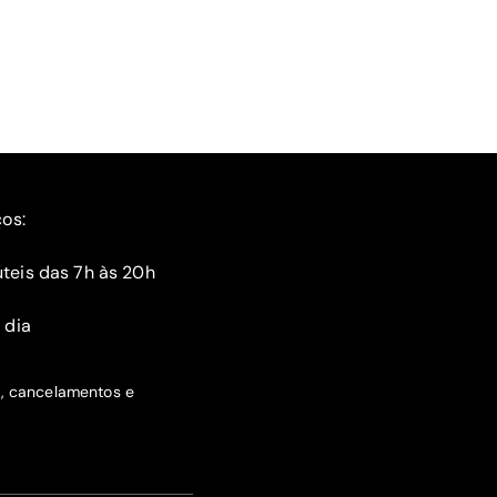
ços:
teis das 7h às 20h
 dia
s, cancelamentos e