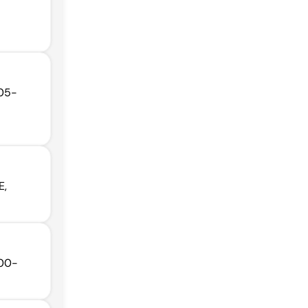
605-
E,
600-