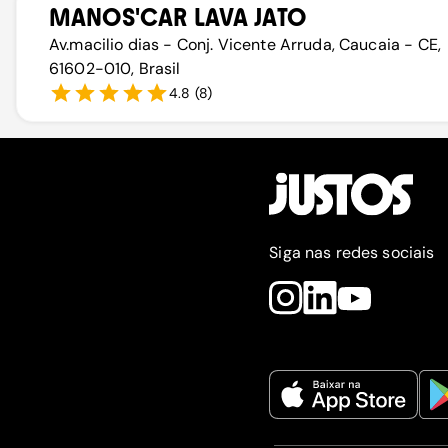
MANOS'CAR LAVA JATO
Av.macilio dias - Conj. Vicente Arruda, Caucaia - CE,
61602-010, Brasil
4.8
(
8
)
Siga nas redes sociais