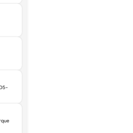
605-
rque