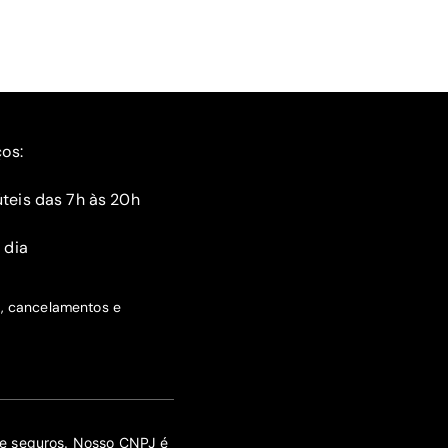
ços:
teis das 7h às 20h
 dia
s, cancelamentos e
 de seguros. Nosso CNPJ é