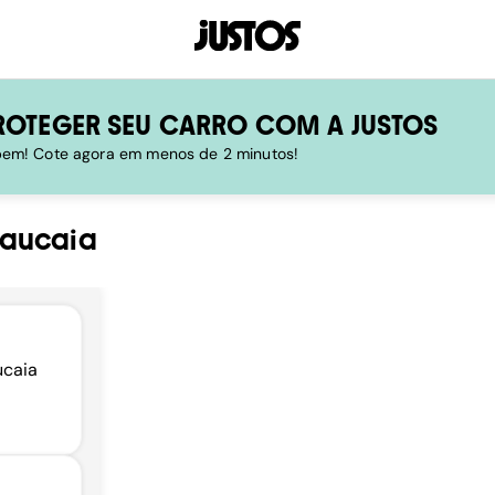
ROTEGER SEU CARRO COM A JUSTOS
 bem! Cote agora em menos de 2 minutos!
aucaia
ucaia