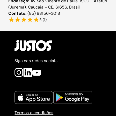
Endereço:
Av. São Vicente de Paula, 1900 - Araturi
(Jurema), Caucaia - CE, 61656, Brasil
Contato:
(85) 98156-3018
5
(
1
)
Siga nas redes sociais
Termos e condições