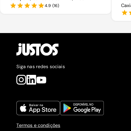
Caxi
4.9
(
16
)
Siga nas redes sociais
Termos e condições