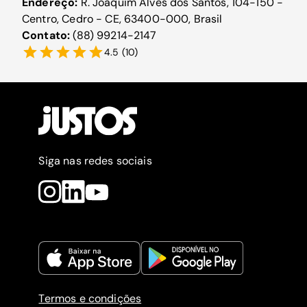
Endereço:
R. Joaquim Alves dos Santos, 104-150 -
Centro, Cedro - CE, 63400-000, Brasil
Contato:
(88) 99214-2147
4.5
(
10
)
Siga nas redes sociais
Termos e condições