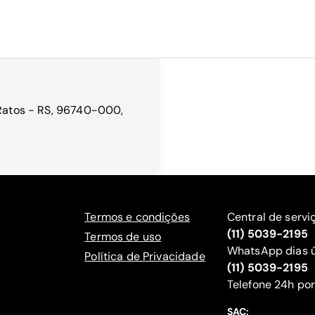
 Ratos - RS, 96740-000,
Termos e condições
Central de servi
(11) 5039-2195
Termos de uso
WhatsApp dias ú
Política de Privacidade
(11) 5039-2195
‍Telefone 24h por
SAC: